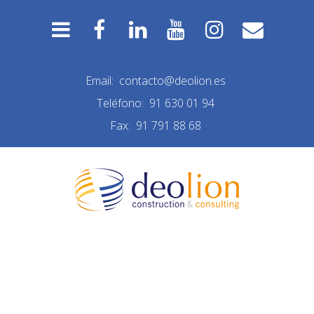
Email:
contacto@deolion.es
Teléfono:
91 630 01 94
Fax:
91 791 88 68
REFORMA ALCORCON
PROCESO