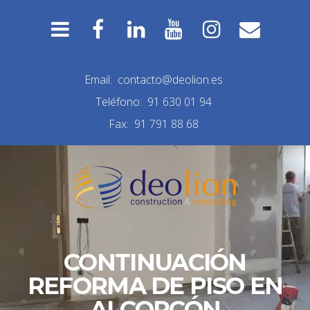
Email:
contacto@deolion.es
Teléfono:
91 630 01 94
Fax:
91 791 88 68
CONTINUACIÓN
REFORMA DE PISO EN
ALCORCÓN