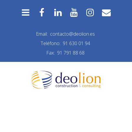
Email:
contacto@deolion.es
Teléfono:
91 630 01 94
Fax:
91 791 88 68
REFORMA MADRID
ANTES