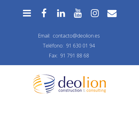
Email:
contacto@deolion.es
Teléfono:
91 630 01 94
Fax:
91 791 88 68
REFORMA MADRID
ANTES