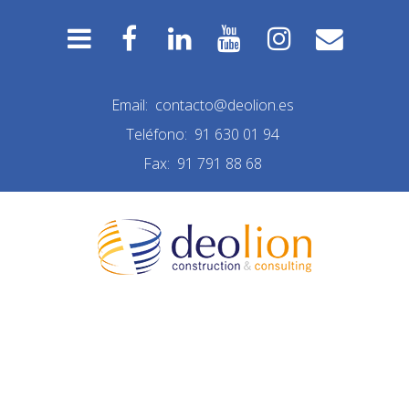
Email:
contacto@deolion.es
Teléfono:
91 630 01 94
Fax:
91 791 88 68
REFORMA LAS ROZAS
FINAL