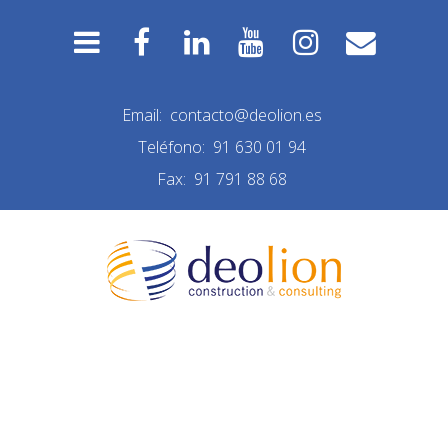
Email:
contacto@deolion.es
Teléfono:
91 630 01 94
Fax:
91 791 88 68
REFORMA FUENCARRAL
DISEÑO