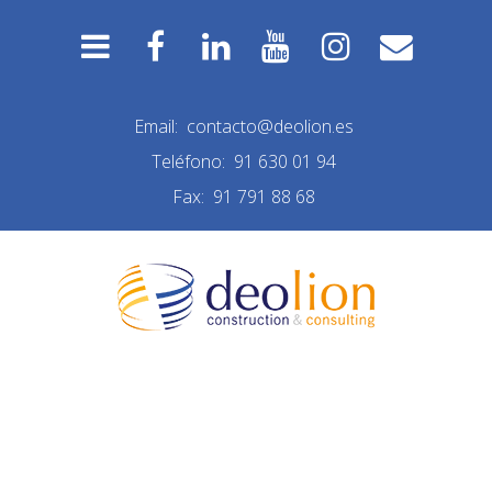
Email:
contacto@deolion.es
Teléfono:
91 630 01 94
Fax:
91 791 88 68
REFORMA FUENCARRAL
DISEÑO