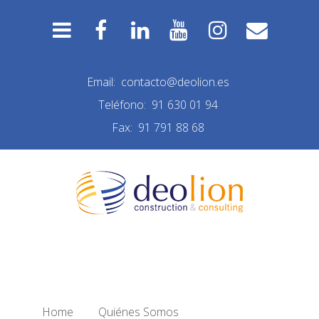
Email:
contacto@deolion.es
Teléfono:
91 630 01 94
Fax:
91 791 88 68
LOGO DRAGADOS
Home
/
Quiénes Somos
/
logo dragados