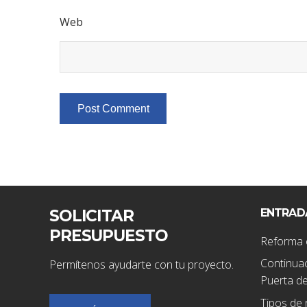
Web
SOLICITAR
ENTRAD
PRESUPUESTO
Reforma 
Continuac
Permítenos ayudarte con tu proyecto.
Puerta de
Tipos de 