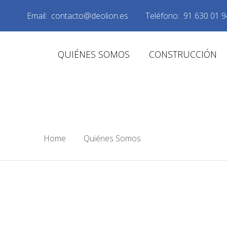
Email:
contacto@deolion.es
Teléfono:
91 630 01 9
QUIÉNES SOMOS
CONSTRUCCIÓN
OFICINA
Home
/
Quiénes Somos
/
Oficina