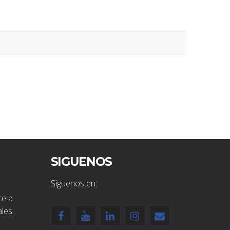
SIGUENOS
Siguenos en:
te a
les.