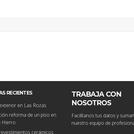
AS RECIENTES
TRABAJA CON
NOSOTROS
exterior en Las Rozas
ión reforma de un piso en
Facilítanos tus datos y sumar
 Hierro
nuestro equipo de profesiona
revestimientos cerámicos