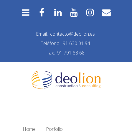
Email:
contacto@deolion.es
Teléfono:
91 630 01 94
Fax:
91 791 88 68
ESCALERAS EDIFICIO
Home
/
Porfolio
/
escaleras edificio