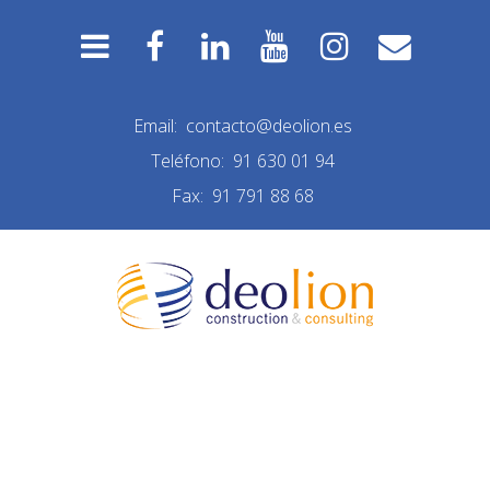
Email:
contacto@deolion.es
Teléfono:
91 630 01 94
Fax:
91 791 88 68
REFORMA PUERTA DE
HIERRO DERRIBO