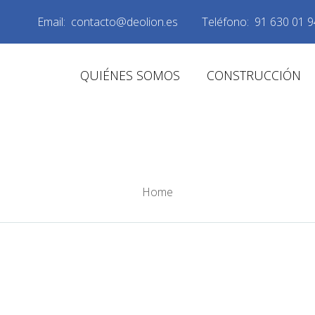
Email:
contacto@deolion.es
Teléfono:
91 630 01 9
QUIÉNES SOMOS
CONSTRUCCIÓN
A DE PADEL OBRA 
Home