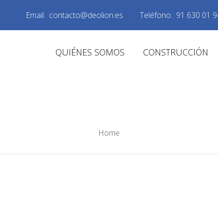
Email:
contacto@deolion.es
Teléfono:
91 630 01 9
QUIÉNES SOMOS
CONSTRUCCIÓN
ORGE MIRÓ GUILL
Home