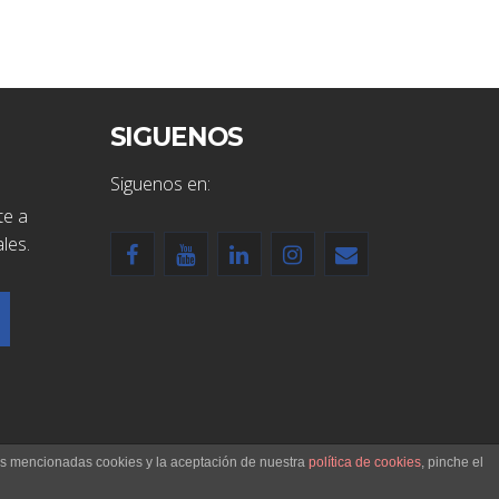
SIGUENOS
Siguenos en:
te a
les.
las mencionadas cookies y la aceptación de nuestra
política de cookies
, pinche el
Aviso Legal
|
Politica De Privacidad