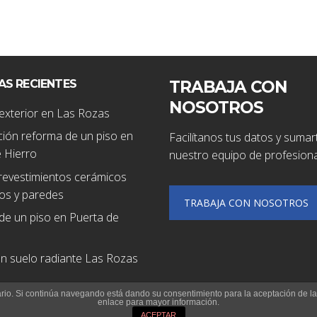
AS RECIENTES
TRABAJA CON
NOSOTROS
exterior en Las Rozas
ión reforma de un piso en
Facilítanos tus datos y sumar
 Hierro
nuestro equipo de profesiona
revestimientos cerámicos
os y paredes
TRABAJA CON NOSOTROS
de un piso en Puerta de
ón suelo radiante Las Rozas
suario. Si continúa navegando está dando su consentimiento para la aceptación de 
enlace para mayor información.
ACEPTAR