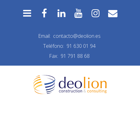
Email:
contacto@deolion.es
Teléfono:
91 630 01 94
Fax:
91 791 88 68
NUEVA CONSTRUCCIÓN
LAS MATAS INTERIOR 06