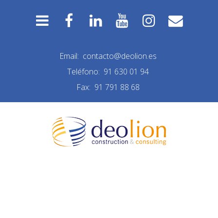
Email:
contacto@deolion.es
Teléfono:
91 630 01 94
Fax:
91 791 88 68
NUEVA CONSTRUCCIÓN
LAS MATAS INTERIOR 08