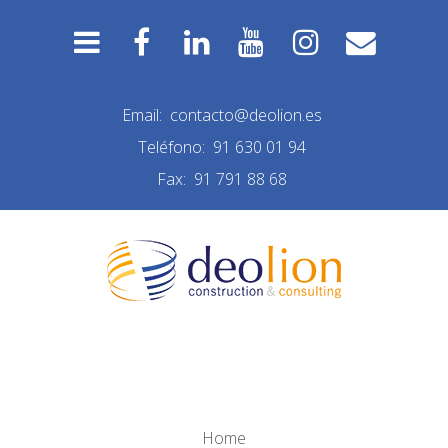
Email:
contacto@deolion.es
Teléfono:
91 630 01 94
Fax:
91 791 88 68
MAQUETA DE CASITAS
Home