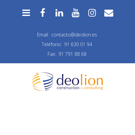
Email:
contacto@deolion.es
Teléfono:
91 630 01 94
Fax:
91 791 88 68
NUEVA CONSTRUCCIÓN
LAS MATAS INTERIOR 14