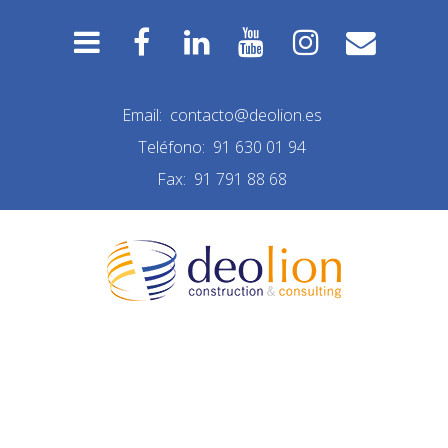
Email:
contacto@deolion.es
Teléfono:
91 630 01 94
Fax:
91 791 88 68
NUEVA CONSTRUCCIÓN
LAS MATAS INTERIOR 12