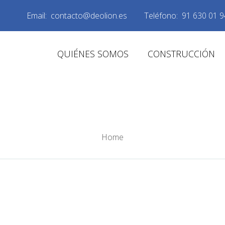
Email:
contacto@deolion.es
Teléfono:
91 630 01 9
QUIÉNES SOMOS
CONSTRUCCIÓN
ORMA ALCORCON F
Home