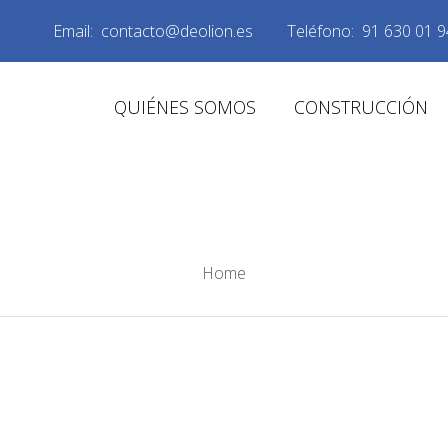
Email:
contacto@deolion.es
Teléfono:
91 630 01 9
QUIÉNES SOMOS
CONSTRUCCIÓN
ONSTRUCCIÓN LAS 
Home