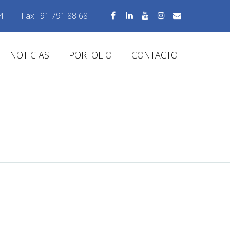
4
Fax:
91 791 88 68
NOTICIAS
PORFOLIO
CONTACTO
MATAS 07