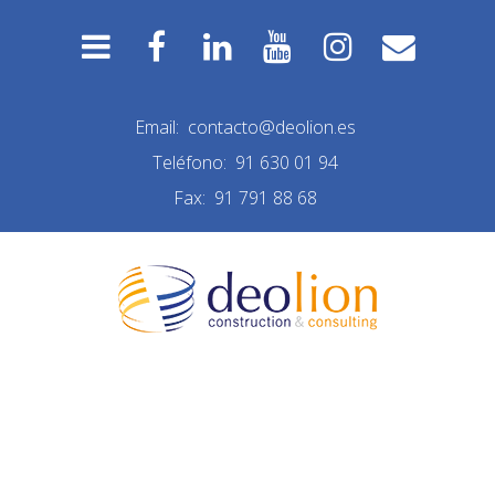
Email:
contacto@deolion.es
Teléfono:
91 630 01 94
Fax:
91 791 88 68
NUEVA CONSTRUCCIÓN
LAS MATAS 09