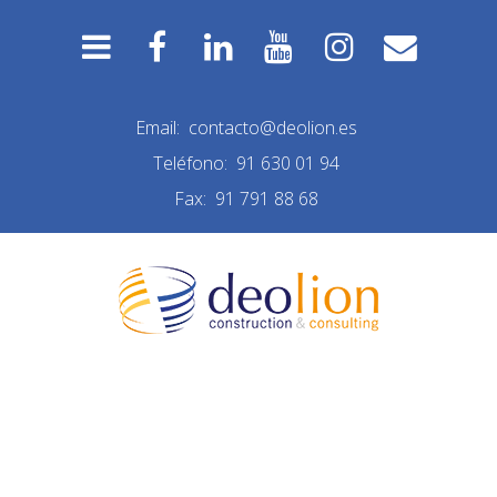
Email:
contacto@deolion.es
Teléfono:
91 630 01 94
Fax:
91 791 88 68
NUEVA CONSTRUCCIÓN
LAS MATAS 01