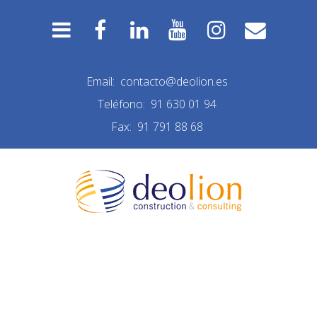
Email:
contacto@deolion.es
Teléfono:
91 630 01 94
Fax:
91 791 88 68
DEO CONSTRUCTION
FAVICON