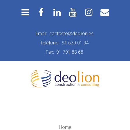
Email:
contacto@deolion.es
Teléfono:
91 630 01 94
Fax:
91 791 88 68
FAVICON
Home