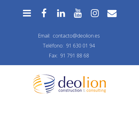
Email:
contacto@deolion.es
Teléfono:
91 630 01 94
Fax:
91 791 88 68
CROPPED-DEO-
CONSTRUCTION-
FAVICON.PNG