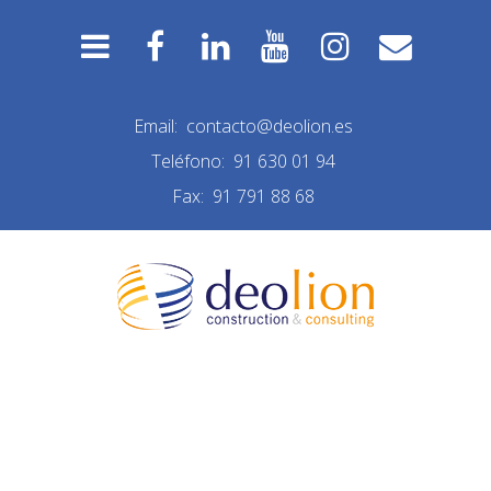
Email:
contacto@deolion.es
Teléfono:
91 630 01 94
Fax:
91 791 88 68
NUEVA CONSTRUCCIÓN
LAS ROZAS