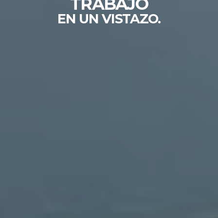
T
R
A
B
A
J
O
EN UN VISTAZO.